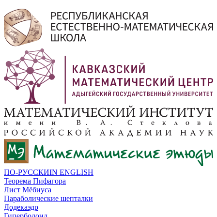
ПО-РУССКИ
IN ENGLISH
Теорема Пифагора
Лист Мёбиуса
Параболические шепталки
Додекаэдр
Гиперболоид